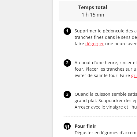
Temps total
1 h 15 mn
1
Supprimer le pédoncule des au
tranches fines dans le sens de
faire
dégorger
une heure avec 
2
Au bout d'une heure, rincer et
four. Placer les tranches sur u
éviter de salir le four. Faire
gri
3
Quand la cuisson semble satis
grand plat. Soupoudrer des épi
Arroser avec le vinaigre et l'hu
Pour finir
Déguster en légumes d'accomp