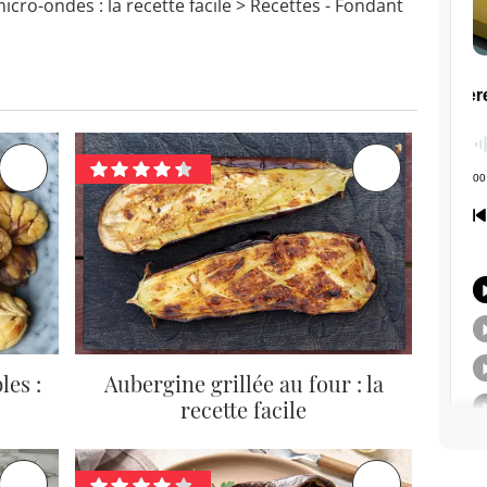
cro-ondes : la recette facile
> Recettes - Fondant
les :
Aubergine grillée au four : la
recette facile