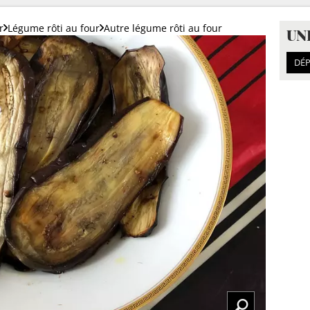
r
Légume rôti au four
Autre légume rôti au four
UN
DÉP