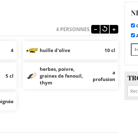
N
C
4
PERSONNES
A
4
huille d'olive
10 cl
herbes, poivre,
a
5 cl
graines de fenouil,
TR
profusion
thym
oignée