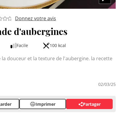
Donnez votre avis
de d'aubergines
Facile
100 kcal
la douceur et la texture de l'aubergine. la recette
02/03/25
arder
Imprimer
Partager