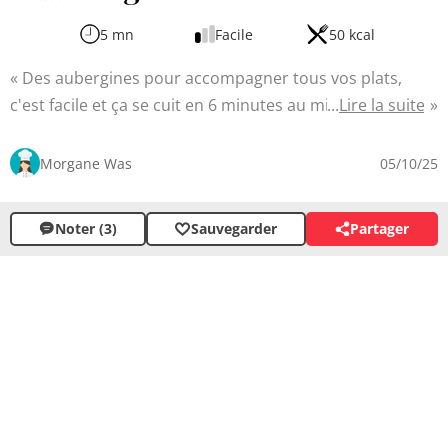
5 mn
Facile
50 kcal
Des aubergines pour accompagner tous vos plats,
c'est facile et ça se cuit en 6 minutes au micro-ondes.
Lire la suite
Vous cherchez une recette rapide et savoureuse ? Cette
préparation est la solution idéale. En quelques minutes
Morgane Was
05/10/25
seulement, vous obtiendrez un accompagnement
fondant et parfumé grâce à l'ail en poudre qui apporte
Noter (3)
Sauvegarder
Partager
une touche subtile d'aromate, tandis que l'huile d'olive
confère moelleux au légume.