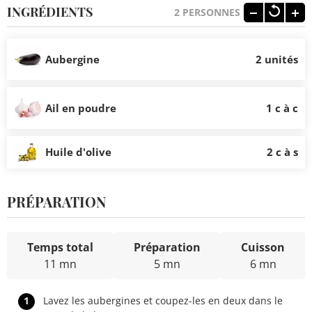
INGRÉDIENTS
2
PERSONNES
Aubergine
2 unités
Ail en poudre
1 c à c
Huile d'olive
2 c à s
PRÉPARATION
Temps total
Préparation
Cuisson
11 mn
5 mn
6 mn
1
Lavez les aubergines et coupez-les en deux dans le