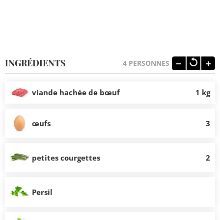
INGRÉDIENTS
4
PERSONNES
viande hachée de bœuf
1 kg
œufs
3
petites courgettes
2
Persil