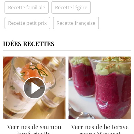
Recette familiale
Recette légère
Recette petit prix
Recette française
IDÉES RECETTES
Verrines de saumon
Verrines de betterave
fumé, ricotta,
rouge & avocat