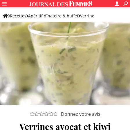
Recettes
Apéritif dînatoire & buffet
Verrine
Verrine sucrée-salée
Donnez votre avis
Verrines avocat et kiwi