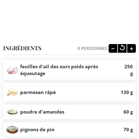
INGRÉDIENTS
8
PERSONNES
feuilles d'ail des ours poids après
250
équeutage
g
parmesan râpé
130 g
poudre d'amandes
60 g
pignons de pin
70 g