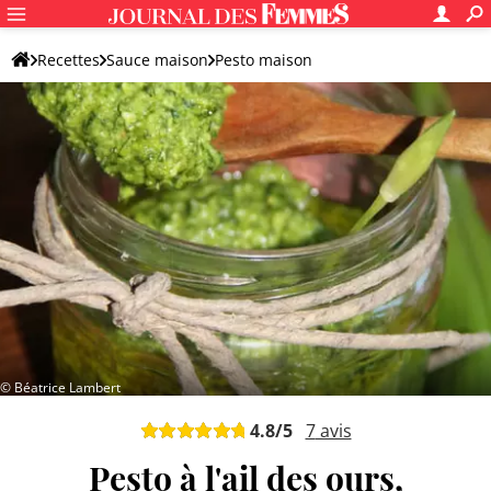
Recettes
Sauce maison
Pesto maison
© Béatrice Lambert
4.8
/5
7
avis
Pesto à l'ail des ours,