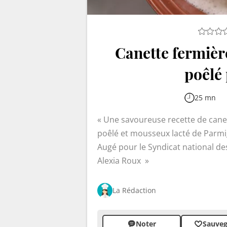
Canette fermière 
poêlé
25 mn
Une savoureuse recette de canett
poêlé et mousseux lacté de Parmi
Augé pour le Syndicat national des
Alexia Roux
La Rédaction
Noter
Sauveg