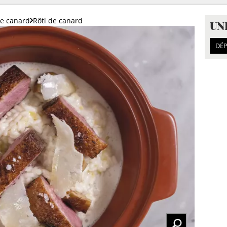
de canard
Rôti de canard
UN
DÉP