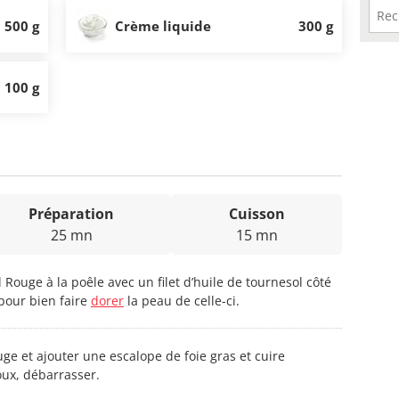
500 g
Crème liquide
300 g
100 g
Préparation
Cuisson
25 mn
15 mn
el Rouge à la poêle avec un filet d’huile de tournesol côté
pour bien faire
dorer
la peau de celle-ci.
ge et ajouter une escalope de foie gras et cuire
ux, débarrasser.