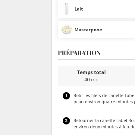
Lait
Mascarpone
PRÉPARATION
Temps total
40 mn
1
Rôtir les filets de canette Lab
peau environ quatre minutes 
2
Retourner la canette Label Rou
environ deux minutes à feu do