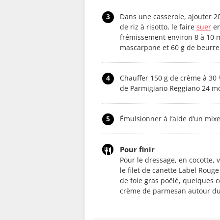
3
Dans une casserole, ajouter 20
de riz à risotto, le faire
suer
en
frémissement environ 8 à 10 m
mascarpone et 60 g de beurre e
4
Chauffer 150 g de crème à 30 
de Parmigiano Reggiano 24 mo
5
Émulsionner à l’aide d’un mixe
Pour finir
Pour le dressage, en cocotte, 
le filet de canette Label Roug
de foie gras poêlé, quelques 
crème de parmesan autour du 