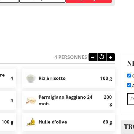
4
PERSONNES
N
ère
C
4
Riz à risotto
100 g
A
Parmigiano Reggiano 24
200
4
mois
g
100 g
Huile d'olive
60 g
TR