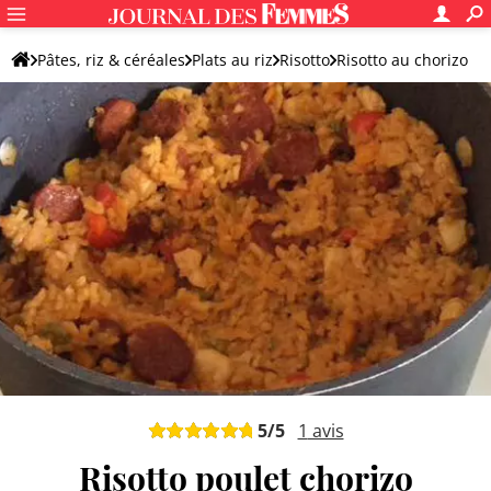
Pâtes, riz & céréales
Plats au riz
Risotto
Risotto au chorizo
5
/5
1
avis
Risotto poulet chorizo