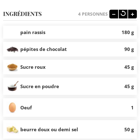
INGRÉDIENTS
4
PERSONNES
pain rassis
180 g
pépites de chocolat
90 g
Sucre roux
45 g
Sucre en poudre
45 g
Oeuf
1
beurre doux ou demi sel
50 g