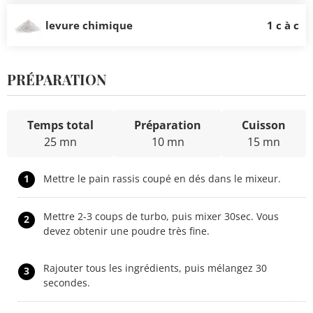
levure chimique
1 c à c
PRÉPARATION
Temps total
Préparation
Cuisson
25 mn
10 mn
15 mn
1
Mettre le pain rassis coupé en dés dans le mixeur.
Mettre 2-3 coups de turbo, puis mixer 30sec. Vous
2
devez obtenir une poudre très fine.
Rajouter tous les ingrédients, puis mélangez 30
3
secondes.