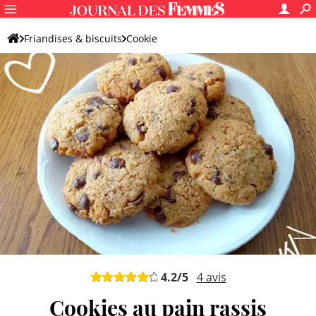
Friandises & biscuits
Cookie
Recettes de cookies aux pépites de chocolat
Cookie aux pépites de chocolat original
4.2
/5
4
avis
Cookies au pain rassis