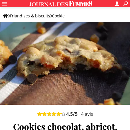
Friandises & biscuits
Cookie
Recettes de cookies aux pépites de chocolat
Cookie aux pépites de chocolat original
4.5
/5
4
avis
Cookies chocolat, abricot,