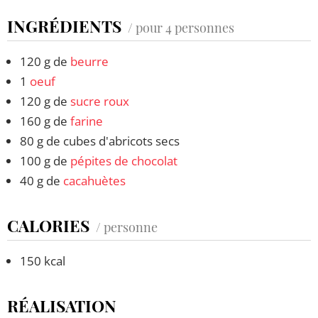
INGRÉDIENTS
/ pour 4 personnes
120 g de
beurre
1
oeuf
120 g de
sucre roux
160 g de
farine
80 g de cubes d'abricots secs
100 g de
pépites de chocolat
40 g de
cacahuètes
CALORIES
/ personne
150 kcal
RÉALISATION