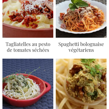
Tagliatelles au pesto
Spaghetti bolognaise
de tomates séchées
végétariens