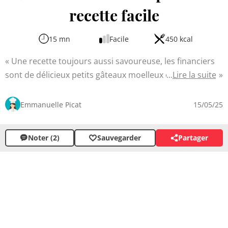
recette facile
15 mn
Facile
450 kcal
Une recette toujours aussi savoureuse, les financiers
sont de délicieux petits gâteaux moelleux et fondants,
Lire la suite
parfaits pour accompagner un thé ou un café. Cette
recette facile vous permettra de réaliser en un tour de
Emmanuelle Picat
15/05/25
main ces douceurs à la texture unique, au goût subtil
d'amande et au parfum envoûtant. Avec leur jolie forme
Noter (2)
Sauvegarder
Partager
rectangulaire caractéristique, ces petites pâtisseries
élégantes feront sensation auprès de vos convives.