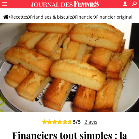
Recettes
Friandises & biscuits
Financier
Financier original
5
/5
2
avis
Financiers tout simples : la