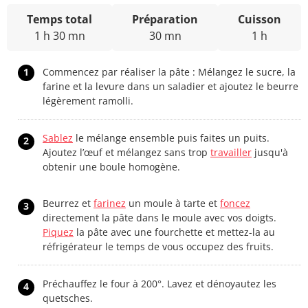
Temps total
Préparation
Cuisson
1 h 30 mn
30 mn
1 h
1
Commencez par réaliser la pâte : Mélangez le sucre, la
farine et la levure dans un saladier et ajoutez le beurre
légèrement ramolli.
Sablez
le mélange ensemble puis faites un puits.
2
Ajoutez l’œuf et mélangez sans trop
travailler
jusqu'à
obtenir une boule homogène.
Beurrez et
farinez
un moule à tarte et
foncez
3
directement la pâte dans le moule avec vos doigts.
Piquez
la pâte avec une fourchette et mettez-la au
réfrigérateur le temps de vous occupez des fruits.
Préchauffez le four à 200°. Lavez et dénoyautez les
4
quetsches.