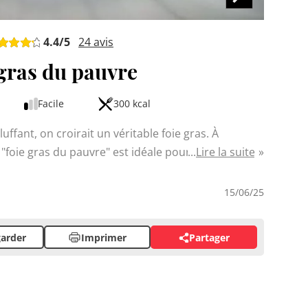
4.4
/5
24
avis
gras du pauvre
Facile
300 kcal
ffant, on croirait un véritable foie gras. À
e "foie gras du pauvre" est idéale pour épater vos
Lire la suite
 foies de volaille et de beurre, ce pâté onctueux
ices se déguste sur des toasts grillés en apéritif
15/06/25
arder
Imprimer
Partager