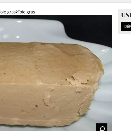
foie gras
Foie gras
UN
DÉP