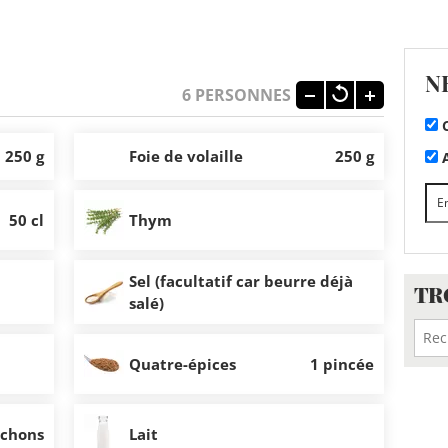
N
6
PERSONNES
C
250 g
Foie de volaille
250 g
A
50 cl
Thym
Sel (facultatif car beurre déjà
TR
salé)
Quatre-épices
1 pincée
uchons
Lait