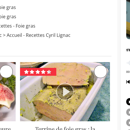
oie gras
oie gras
ettes - Foie gras
c
> Accueil - Recettes Cyril Lignac
leure
Terrine de foie gras : la