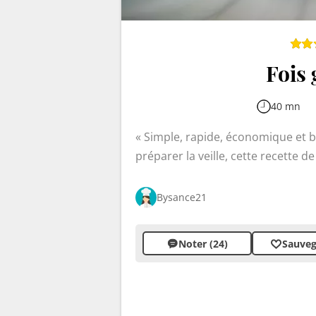
Fois 
40 mn
Simple, rapide, économique et blu
préparer la veille, cette recette d
convives à moindre coût. À base de
parfumé au vin blanc, cognac et ép
Bysance21
ou entrée festive.
Noter (24)
Sauveg