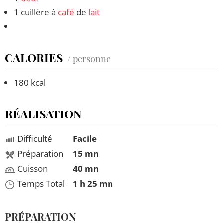
1 cuillère à
café
de
lait
CALORIES
/ personne
180 kcal
RÉALISATION
Difficulté
Facile
Préparation
15 mn
Cuisson
40 mn
Temps Total
1 h 25 mn
PRÉPARATION