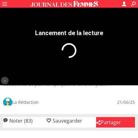
Recettes
Plats de viande
Recettes boeuf
Boeuf wellington
4.3
/5
83
avis
Filet de bœuf en croûte aux
champignons
Une recette de fêtes idéale pour les grandes
occasions. Et pas compliquée à faire en plus !
La Rédaction
21/06/25
Noter (83)
Sauvegarder
Partager