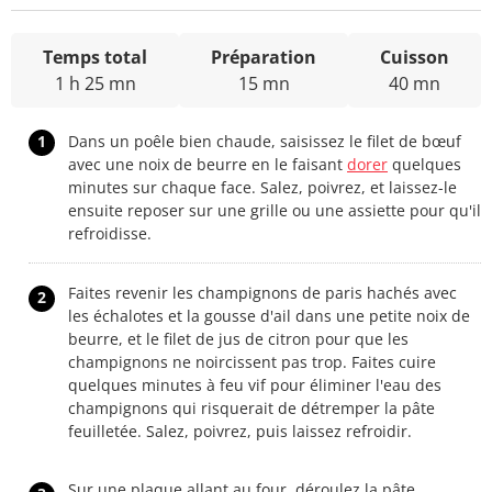
Temps total
Préparation
Cuisson
1 h 25 mn
15 mn
40 mn
1
Dans un poêle bien chaude, saisissez le filet de bœuf
avec une noix de beurre en le faisant
dorer
quelques
minutes sur chaque face. Salez, poivrez, et laissez-le
ensuite reposer sur une grille ou une assiette pour qu'il
refroidisse.
Faites revenir les champignons de paris hachés avec
2
les échalotes et la gousse d'ail dans une petite noix de
beurre, et le filet de jus de citron pour que les
champignons ne noircissent pas trop. Faites cuire
quelques minutes à feu vif pour éliminer l'eau des
champignons qui risquerait de détremper la pâte
feuilletée. Salez, poivrez, puis laissez refroidir.
Sur une plaque allant au four, déroulez la pâte