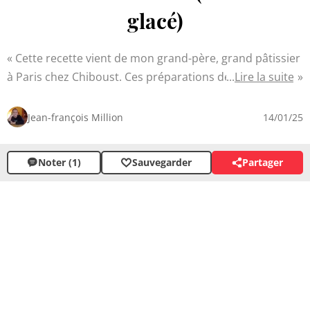
glacé)
Cette recette vient de mon grand-père, grand pâtissier
à Paris chez Chiboust. Ces préparations de glaces et des
Lire la suite
sorbets nécessitent un maximum d'hygiène et de
propreté, celles-ci ne se conservent que peu de temps et
Jean-françois Million
14/01/25
doivent être, si possible, consommées dans la semaine,
même après conservation dans le congélateur, c'est
Noter (1)
Sauvegarder
Partager
d'ailleurs le cas pour le sorbet au citron, rarement fait
par des professionnels car la sécurité de la conservation
peut en souffrir.