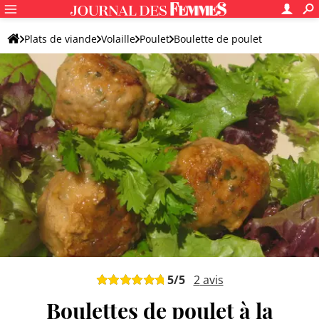
Plats de viande
Volaille
Poulet
Boulette de poulet
5
/5
2
avis
Boulettes de poulet à la