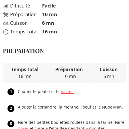
Difficulté
Facile
Préparation
10 mn
Cuisson
6 mn
Temps Total
16 mn
PRÉPARATION
Temps total
Préparation
Cuisson
16 mn
10 mn
6 mn
1
Couper le poulet et le
hacher
.
Ajouter la coriandre, la menthe, l'oeuf et le Nuoc Man.
2
Faire des petites boulettes roulées dans la farine. Faire
3
dorer
et cuire à l'étouffée pendant 5 minutes.