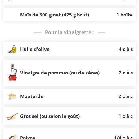
Maïs de 300 g net (425 g brut)
1 boîte
Pour la vinaigrette :
Huile d'olive
4 c à s
Vinaigre de pommes (ou de xères)
2 c à s
Moutarde
2 c à c
Gros sel (ou selon le goût)
1 c à c
Poivre
1/4 c à c