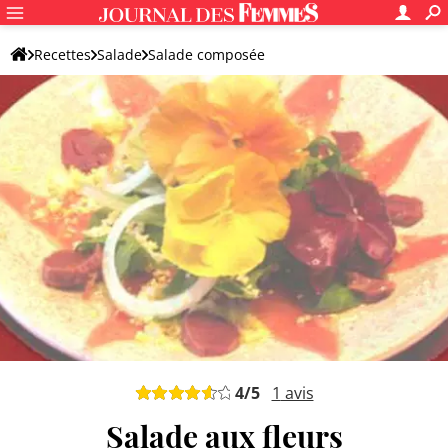
Recettes
Salade
Salade composée
Salade composée originale
4
/5
1
avis
Salade aux fleurs