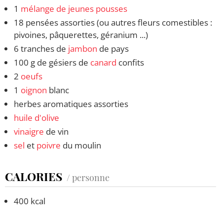
1
mélange de jeunes pousses
18 pensées assorties (ou autres fleurs comestibles :
pivoines, pâquerettes, géranium ...)
6 tranches de
jambon
de pays
100 g de gésiers de
canard
confits
2
oeufs
1
oignon
blanc
herbes aromatiques assorties
huile d'olive
vinaigre
de vin
sel
et
poivre
du moulin
CALORIES
/ personne
400 kcal