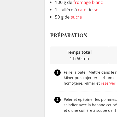
100 g de
fromage blanc
1 cuillère à
café
de
sel
50 g de
sucre
PRÉPARATION
Temps total
1 h 50 mn
1
Faire la pâte : Mettre dans le 
Mixer puis rajouter le rhum et
homogène. Filmer et
réserver
2
Peler et épépiner les pommes.
saladier avec la banane coupée
et d'une cuillère à soupe de r