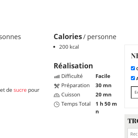
Calories
rsonnes
/ personne
200 kcal
N
Réalisation
C
Difficulté
Facile
A
Préparation
30 mn
et de
sucre
pour
Cuisson
20 mn
Temps Total
1 h 50 m
n
TR