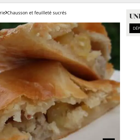
rie
Chausson et feuilleté sucrés
UN
DÉP