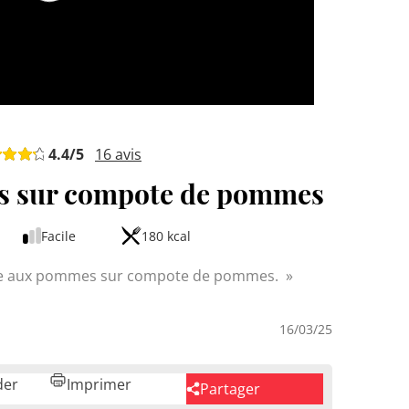
4.4
/5
16
avis
s sur compote de pommes
Facile
180 kcal
rte aux pommes sur compote de pommes.
16/03/25
der
Imprimer
Partager