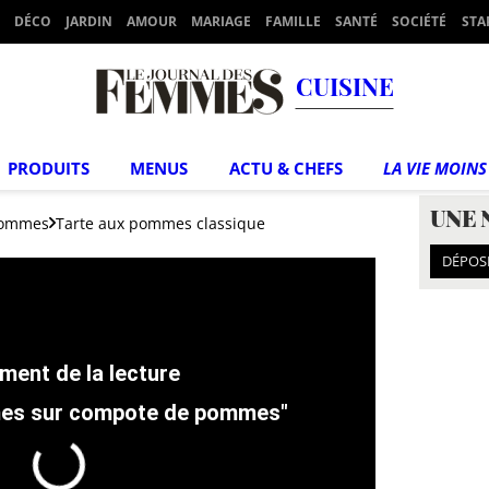
DÉCO
JARDIN
AMOUR
MARIAGE
FAMILLE
SANTÉ
SOCIÉTÉ
STA
CUISINE
PRODUITS
MENUS
ACTU & CHEFS
LA VIE MOINS
UNE 
pommes
Tarte aux pommes classique
DÉPOS
mes sur compote de pommes"