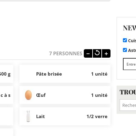
NE
Cui
Astu
7
PERSONNES
500 g
Pâte brisée
1 unité
TROU
 c à s
Œuf
1 unité
Lait
1/2 verre