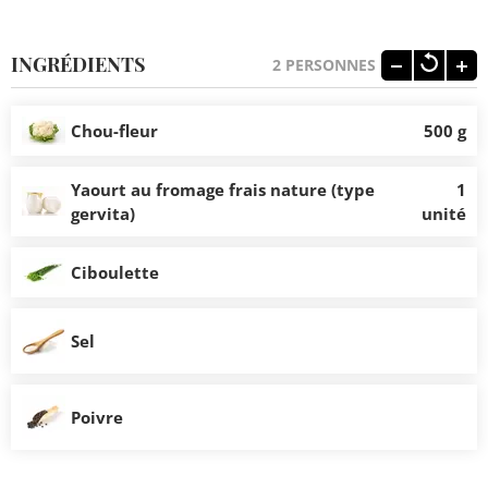
INGRÉDIENTS
2
PERSONNES
Chou-fleur
500 g
Yaourt au fromage frais nature (type
1
gervita)
unité
Ciboulette
Sel
Poivre