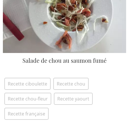
Salade de chou au saumon fumé
Recette ciboulette
Recette chou
Recette chou-fleur
Recette yaourt
Recette française