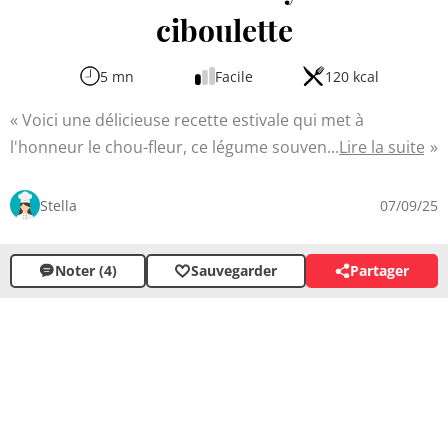
ciboulette
5 mn
Facile
120 kcal
Voici une délicieuse recette estivale qui met à
l'honneur le chou-fleur, ce légume souvent sous-estimé.
Lire la suite
Préparée avec une sauce onctueuse au yaourt et à la
ciboulette, elle offre une fraîcheur bienvenue lors des
Stella
07/09/25
chaudes journées d'été. Simple à réaliser, ce plat léger
peut se déguster en entrée ou en accompagnement. La
Noter (4)
Sauvegarder
Partager
douceur du chou-fleur se marie parfaitement avec les
notes acidulées du yaourt et l'arôme subtil de la
ciboulette.