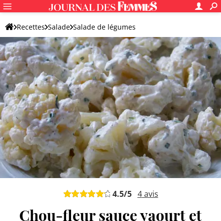
Recettes
Salade
Salade de légumes
Salade de chou (Coleslaw)
4.5
/5
4
avis
Chou-fleur sauce yaourt et