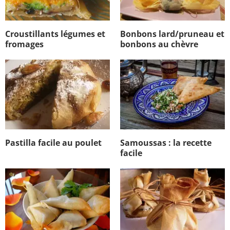
Croustillants légumes et
Bonbons lard/pruneau et
fromages
bonbons au chèvre
Pastilla facile au poulet
Samoussas : la recette
facile