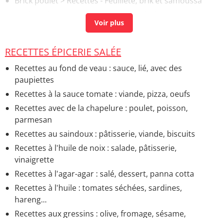
Brick poulet
> Recettes - Feuilleté, brik et samoussa
Brick air fryer
> Recettes - Feuilleté, brik et samoussa
Brick chevre miel
> Recettes - Feuilleté, brik et
samoussa
RECETTES ÉPICERIE SALÉE
Recette avec feuille de brick au four
> Recettes -
Feuilleté, brik et samoussa
Recettes au fond de veau : sauce, lié, avec des
paupiettes
Calorie feuille de brick
> Guide
Recettes à la sauce tomate : viande, pizza, oeufs
Recettes avec de la chapelure : poulet, poisson,
parmesan
Recettes au saindoux : pâtisserie, viande, biscuits
Recettes à l'huile de noix : salade, pâtisserie,
vinaigrette
Recettes à l'agar-agar : salé, dessert, panna cotta
Recettes à l'huile : tomates séchées, sardines,
hareng...
Recettes aux gressins : olive, fromage, sésame,