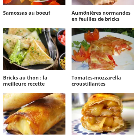
Samossas au boeuf
Aumônières normandes
en feuilles de bricks
Bricks au thon : la
Tomates-mozzarella
meilleure recette
croustillantes