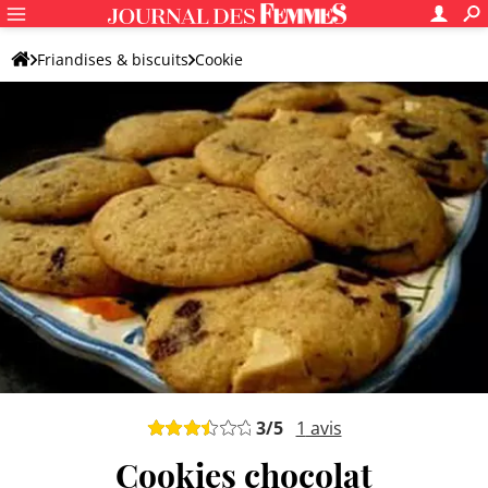
Friandises & biscuits
Cookie
Recettes de cookies aux pépites de chocolat
Cookie aux pépites de chocolat classique
3
/5
1
avis
Cookies chocolat