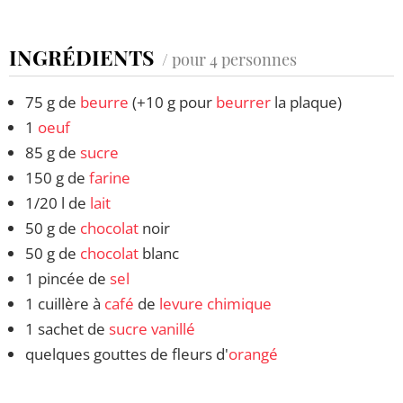
INGRÉDIENTS
/ pour 4 personnes
75 g de
beurre
(+10 g pour
beurrer
la plaque)
1
oeuf
85 g de
sucre
150 g de
farine
1/20 l de
lait
50 g de
chocolat
noir
50 g de
chocolat
blanc
1 pincée de
sel
1 cuillère à
café
de
levure chimique
1 sachet de
sucre vanillé
quelques gouttes de fleurs d'
orangé