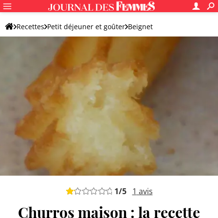
Recettes
Petit déjeuner et goûter
Beignet
Churros et chichis
1
/5
1
avis
Churros maison : la recette