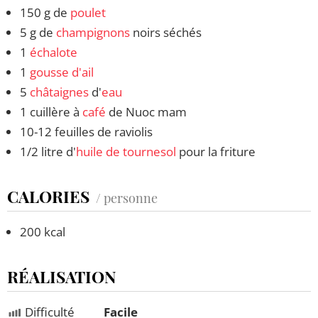
150 g de
poulet
5 g de
champignons
noirs séchés
1
échalote
1
gousse d'ail
5
châtaignes
d'
eau
1 cuillère à
café
de Nuoc mam
10-12 feuilles de raviolis
1/2 litre d'
huile de tournesol
pour la friture
CALORIES
/ personne
200 kcal
RÉALISATION
Difficulté
Facile