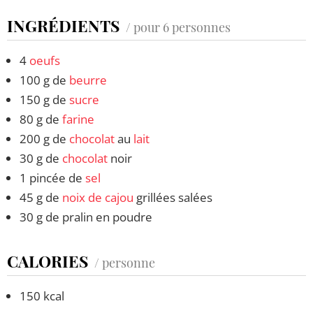
INGRÉDIENTS
/ pour 6 personnes
4
oeufs
100 g de
beurre
150 g de
sucre
80 g de
farine
200 g de
chocolat
au
lait
30 g de
chocolat
noir
1 pincée de
sel
45 g de
noix de cajou
grillées salées
30 g de pralin en poudre
CALORIES
/ personne
150 kcal