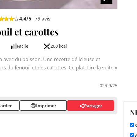
4.4
/5
79
avis
uil et carottes
Facile
200 kcal
n avec du poisson. Une recette délicieuse et
urs du fenouil et des carottes. Ce plat
Lire la suite
a vos viandes blanches ou poissons. La cuisson
leurs nutriments tout en développant leurs
02/09/25
aîcheur à votre table qui ravira toute la famille.
arder
Imprimer
Partager
N
C
A