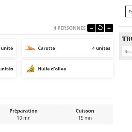
4
PERSONNES
TR
 unité
Carotte
4 unités
unités
Huile d'olive
Préparation
Cuisson
10 mn
15 mn