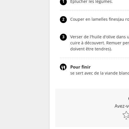
1
Eplucher les légumes.
2
Couper en lamelles fines(au r
3
Verser de l'huile d'olive dans 
cuire à découvert. Remuer pen
doivent être tendres).
Pour finir
se sert avec de la viande bl
Avez-v