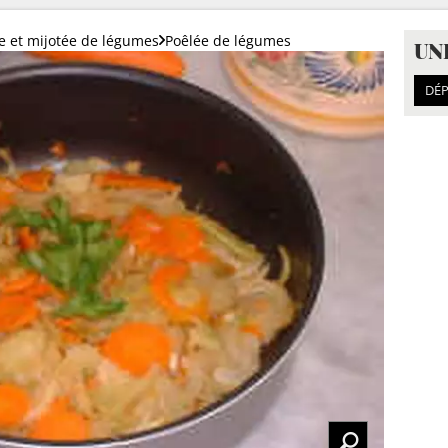
e et mijotée de légumes
Poêlée de légumes
UN
DÉP