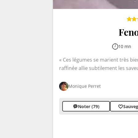
Feno
10 mn
Ces légumes se marient très bie
raffinée allie subtilement les save
d'accompagnement léger sublimer
douce en lamelles fines préserve 
Monique Perret
arômes, apportant une touche de fr
Noter (79)
Sauveg