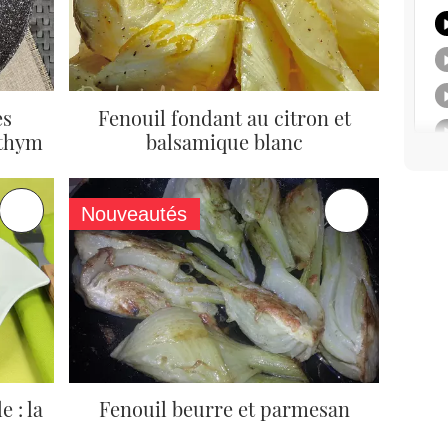
es
Fenouil fondant au citron et
 thym
balsamique blanc
Nouveautés
e : la
Fenouil beurre et parmesan