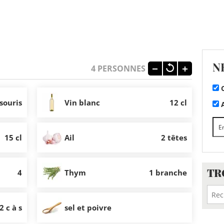
N
4
PERSONNES
C
 souris
Vin blanc
12 cl
A
15 cl
Ail
2 têtes
TR
4
Thym
1 branche
2 c à s
sel et poivre