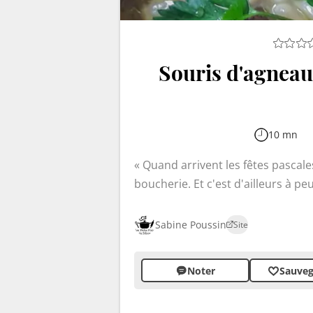
Souris d'agneau c
10 mn
Quand arrivent les fêtes pascale
boucherie. Et c'est d'ailleurs à 
viande, sauf en hiver quand je prépare couscous
pour les grandes tablées, on peut 
Sabine Poussin
Site
restreints. Le gigot correspond au
le haut du gigot, sur le manche.
Noter
Sauveg