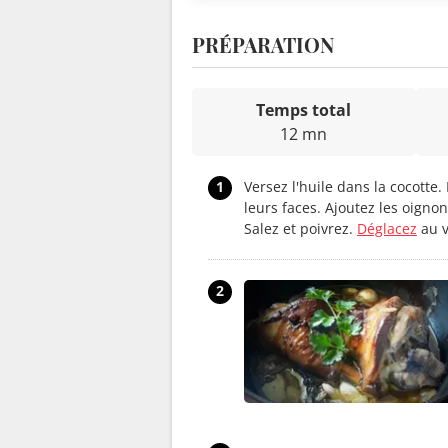
PRÉPARATION
Temps total
12 mn
1
Versez l'huile dans la cocotte. 
leurs faces. Ajoutez les oignon
Salez et poivrez.
Déglacez
au v
2