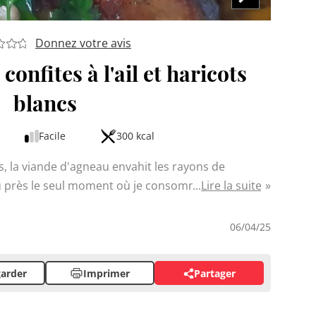
Donnez votre avis
onfites à l'ail et haricots
blancs
Facile
300 kcal
s, la viande d'agneau envahit les rayons de
peu près le seul moment où je consomme cette
Lire la suite
 et tajines. Si le gigot est de mise
lui préférer la souris d'agneau pour les comités
06/04/25
 membre postérieur de l'animal, et la souris, c'est
arder
Imprimer
Partager