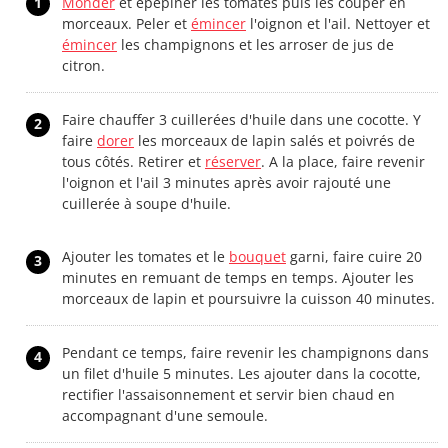
1
Monder
et épépiner les tomates puis les couper en
morceaux. Peler et
émincer
l'oignon et l'ail. Nettoyer et
émincer
les champignons et les arroser de jus de
citron.
Faire chauffer 3 cuillerées d'huile dans une cocotte. Y
2
faire
dorer
les morceaux de lapin salés et poivrés de
tous côtés. Retirer et
réserver
. A la place, faire revenir
l'oignon et l'ail 3 minutes après avoir rajouté une
cuillerée à soupe d'huile.
Ajouter les tomates et le
bouquet
garni, faire cuire 20
3
minutes en remuant de temps en temps. Ajouter les
morceaux de lapin et poursuivre la cuisson 40 minutes.
Pendant ce temps, faire revenir les champignons dans
4
un filet d'huile 5 minutes. Les ajouter dans la cocotte,
rectifier l'assaisonnement et servir bien chaud en
accompagnant d'une semoule.