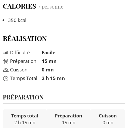
CALORIES
/ personne
350 kcal
RÉALISATION
Difficulté
Facile
Préparation
15 mn
Cuisson
0 mn
Temps Total
2 h 15 mn
PRÉPARATION
Temps total
Préparation
Cuisson
2 h 15 mn
15 mn
0 mn