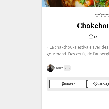
Chakchou
15 mn
La chakchouka estivale avec des 
gourmand. Des œufs, de l'aubergi
tout en saveurs méditerranéennes.
nord-africain marie les tomates et 
Claire
Site
harmonie surprenante grâce aux 
Noter
Sauveg