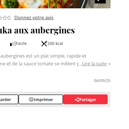
Donnez votre avis
ka aux aubergines
Facile
200 kcal
aubergines est un plat simple, rapide et
ne et de la sauce tomate se mêlent pour un repas
Lire la suite
 Cette délicieuse variante du plat traditionnel
le basilic aux épices orientales, offrant une
04/09/25
œufs pochés dans la sauce.
arder
Imprimer
Partager