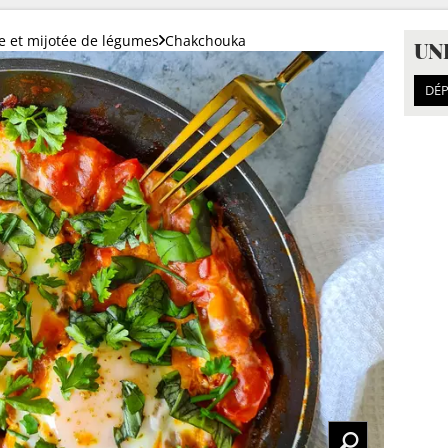
e et mijotée de légumes
Chakchouka
UN
DÉP