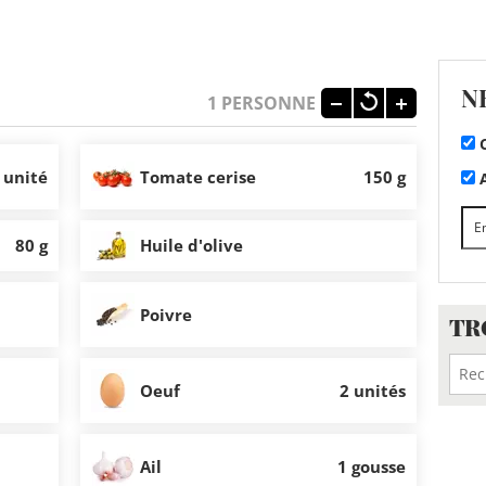
N
1
PERSONNE
C
 unité
Tomate cerise
150 g
A
80 g
Huile d'olive
Poivre
TR
Oeuf
2 unités
Ail
1 gousse