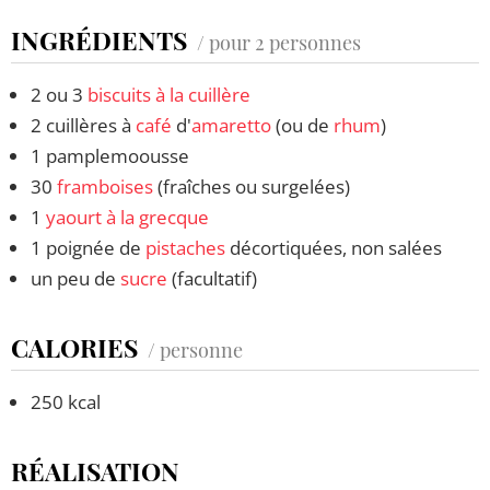
INGRÉDIENTS
/ pour 2 personnes
2 ou 3
biscuits à la cuillère
2 cuillères à
café
d'
amaretto
(ou de
rhum
)
1 pamplemoousse
30
framboises
(fraîches ou surgelées)
1
yaourt à la grecque
1 poignée de
pistaches
décortiquées, non salées
un peu de
sucre
(facultatif)
CALORIES
/ personne
250 kcal
RÉALISATION