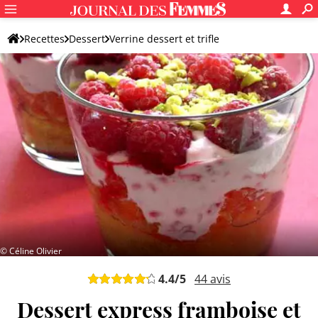
Recettes
Dessert
Verrine dessert et trifle
Verrine dessert aux fruits
© Céline Olivier
4.4
/5
44
avis
Dessert express framboise et