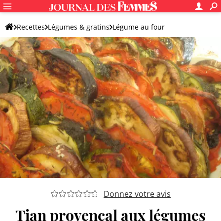
Recettes
Légumes & gratins
Légume au four
Tian de légume
Donnez votre avis
Tian provençal aux légumes