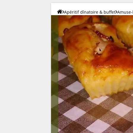
Apéritif dînatoire & buffet
Amuse-