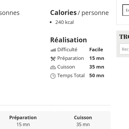
Calories
rsonnes
/ personne
240 kcal
TR
Réalisation
Difficulté
Facile
Préparation
15 mn
Cuisson
35 mn
Temps Total
50 mn
Préparation
Cuisson
15 mn
35 mn