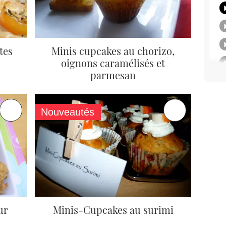
tes
Minis cupcakes au chorizo,
oignons caramélisés et
parmesan
Nouveautés
ur
Minis-Cupcakes au surimi