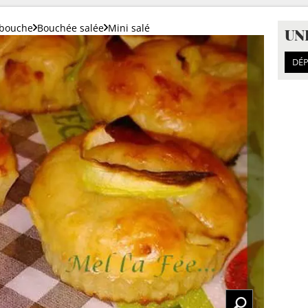
bouche
Bouchée salée
Mini salé
UN
DÉP