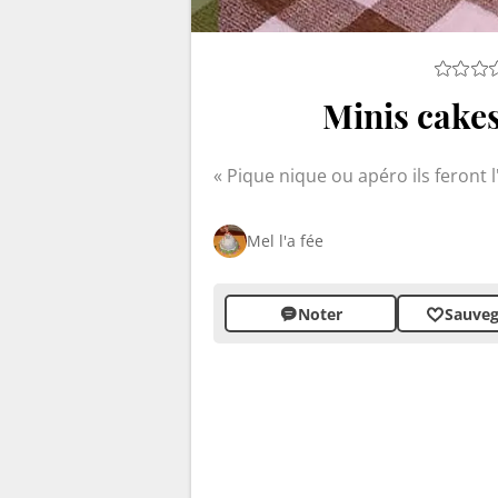
Minis cakes
Pique nique ou apéro ils feront l
Mel l'a fée
Noter
Sauveg