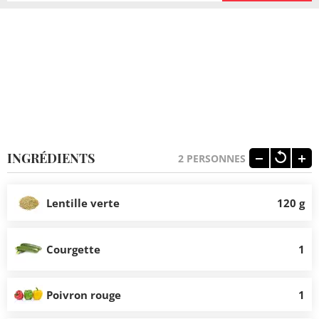
INGRÉDIENTS
2
PERSONNES
Lentille verte
120 g
Courgette
1
Poivron rouge
1