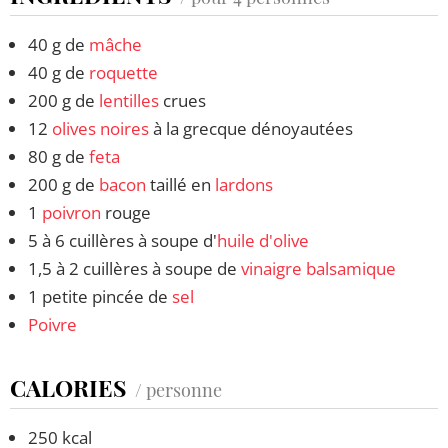
40 g de
mâche
40 g de
roquette
200 g de
lentilles
crues
12
olives noires
à la grecque dénoyautées
80 g de
feta
200 g de
bacon
taillé en
lardons
1
poivron
rouge
5 à 6 cuillères à soupe d'
huile d'olive
1,5 à 2 cuillères à soupe de
vinaigre balsamique
1 petite pincée de
sel
Poivre
CALORIES
/ personne
250 kcal