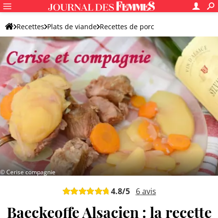
Recettes
Plats de viande
Recettes de porc
Autre plat de porc
© Cerise compagnie
4.8
/5
6
avis
Baeckeoffe Alsacien : la recette