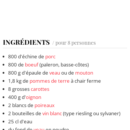
INGRÉDIENTS
/ pour 8 personnes
800 d'échine de
porc
800 de
boeuf
(paleron, basse-côtes)
800 g d'épaule de
veau
ou de
mouton
1,8 kg de
pommes de terre
à chair ferme
8 grosses
carottes
400 g d'
oignon
2 blancs de
poireaux
2 bouteilles de
vin blanc
(type riesling ou sylvaner)
25 cl d'eau
du fond de
veau
en poudre