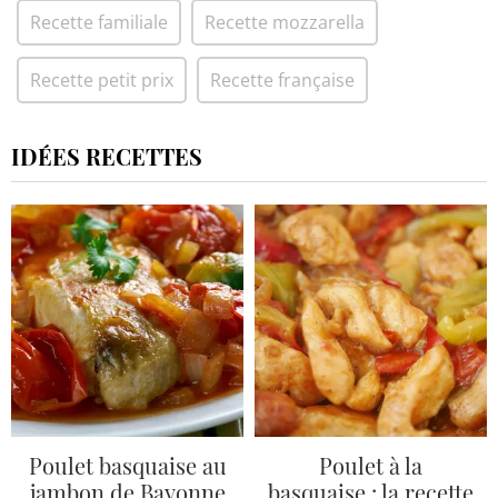
Recette familiale
Recette mozzarella
Recette petit prix
Recette française
IDÉES RECETTES
Poulet basquaise au
Poulet à la
jambon de Bayonne
basquaise : la recette