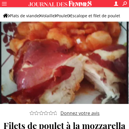
Plats de viande
Volaille
Poulet
Escalope et filet de poulet
Donnez votre avis
Filets de poulet à la mozzarella