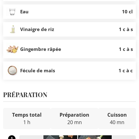
Eau
10 cl
Vinaigre de riz
1 c à s
Gingembre râpée
1 c à s
Fécule de maïs
1 c à c
PRÉPARATION
Temps total
Préparation
Cuisson
1 h
20 mn
40 mn
1