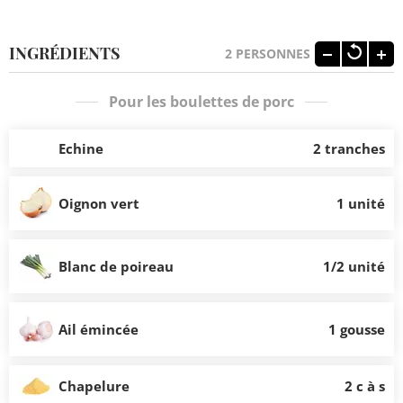
INGRÉDIENTS
2
PERSONNES
Pour les boulettes de porc
Echine
2 tranches
Oignon vert
1 unité
Blanc de poireau
1/2 unité
Ail émincée
1 gousse
Chapelure
2 c à s