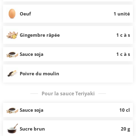
Oeuf
1 unité
Gingembre râpée
1 c à s
Sauce soja
1 c à s
Poivre du moulin
Pour la sauce Teriyaki
Sauce soja
10 cl
Sucre brun
20 g