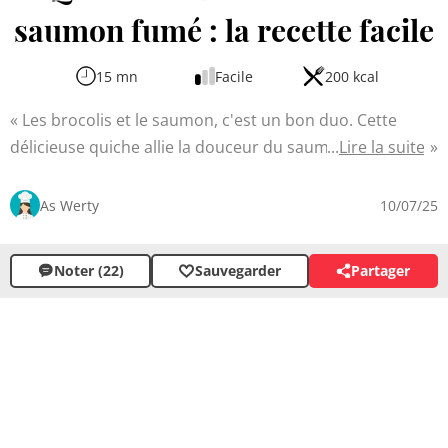
saumon fumé : la recette facile
15 mn
Facile
200 kcal
Les brocolis et le saumon, c'est un bon duo. Cette
délicieuse quiche allie la douceur du saumon fumé à la
Lire la suite
fraîcheur croquante des brocolis. Simple et rapide à
réaliser, elle ravira vos papilles avec ses saveurs
As Werty
10/07/25
équilibrées. Idéale pour un repas léger en famille ou
entre amis, elle peut se déguster chaude ou froide selon
Noter (22)
Sauvegarder
Partager
vos préférences.