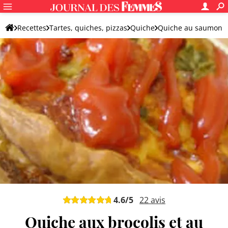
Recettes
Tartes, quiches, pizzas
Quiche
Quiche au saumon
4.6
/5
22
avis
Quiche aux brocolis et au