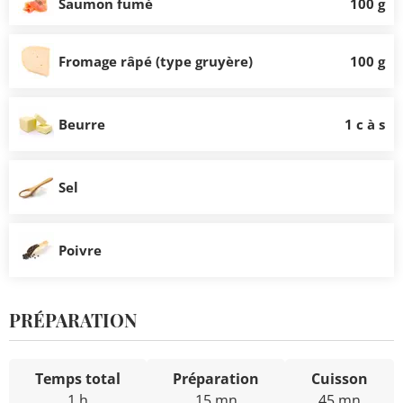
Saumon fumé
100 g
Fromage râpé (type gruyère)
100 g
Beurre
1 c à s
Sel
Poivre
PRÉPARATION
Temps total
Préparation
Cuisson
1 h
15 mn
45 mn