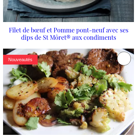
Filet de bœuf et Pomme pont-neuf avec ses
dips de St Môret® aux condiments
Nouveautés