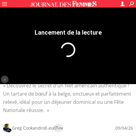
Recettes
Plats de viande
Recettes boeuf
Filet de bœuf
4.7
/5
15
avis
Filet américain (tartare de
bœuf belge)
20 mn
Facile
190 kcal
Découvrez le secret d'un filet américain authentique !
Un tartare de bœuf à la belge, onctueux et parfaitement
relevé, idéal pour un déjeuner dominical ou une Fête
Nationale réussie.
Greg Cookandroll.eu
09/04/26
Site