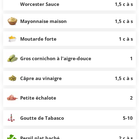
Worcester Sauce
1,5 c à s
Mayonnaise maison
1,5 c à s
Moutarde forte
1 c à s
Gros cornichon à l'aigre-douce
1
Câpre au vinaigre
1,5 c à s
Petite échalote
2
Goutte de Tabasco
5-10
Persil plat haché
2 c à s