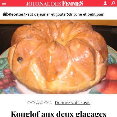
Recettes
Petit déjeuner et goûter
Brioche et petit pain
Kouglof (Kougelhopf)
Donnez votre avis
Kouglof aux deux glaçages