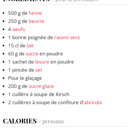
500 g de
farine
250 g de
beurre
4
oeufs
1 bonne poignée de
raisins secs
15 cl de
lait
60 g de
sucre
en poudre
1 sachet de
levure
en poudre
1 pincée de
sel
Pour le glaçage
200 g de
sucre glace
1 cuillère à soupe de Kirsch
2 cuillères à soupe de confiture d'
abricots
CALORIES
/ personne