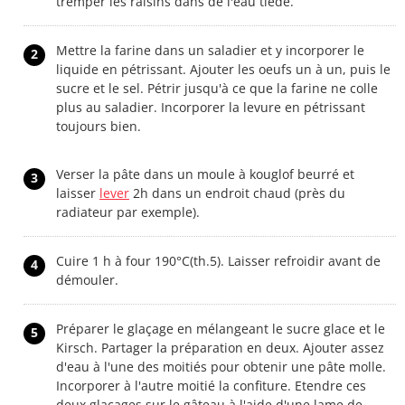
tremper les raisins dans de l'eau tiède.
Mettre la farine dans un saladier et y incorporer le
2
liquide en pétrissant. Ajouter les oeufs un à un, puis le
sucre et le sel. Pétrir jusqu'à ce que la farine ne colle
plus au saladier. Incorporer la levure en pétrissant
toujours bien.
Verser la pâte dans un moule à kouglof beurré et
3
laisser
lever
2h dans un endroit chaud (près du
radiateur par exemple).
Cuire 1 h à four 190°C(th.5). Laisser refroidir avant de
4
démouler.
Préparer le glaçage en mélangeant le sucre glace et le
5
Kirsch. Partager la préparation en deux. Ajouter assez
d'eau à l'une des moitiés pour obtenir une pâte molle.
Incorporer à l'autre moitié la confiture. Etendre ces
deux glaçages sur le gâteau à l'aide d'une lame de