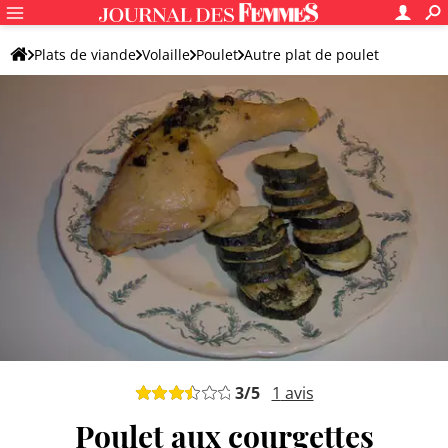
Plats de viande
Volaille
Poulet
Autre plat de poulet
3
/5
1
avis
Poulet aux courgettes