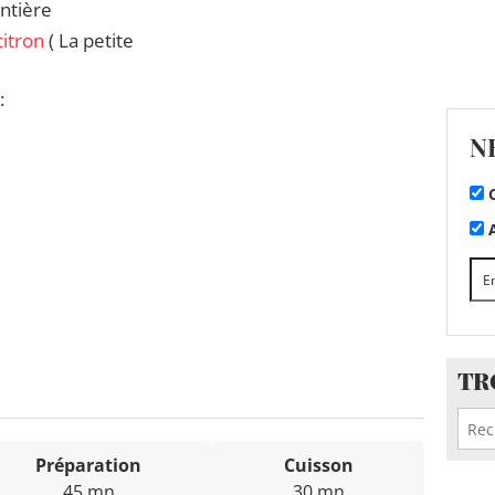
ntière
citron
( La petite
:
N
C
A
TR
Préparation
Cuisson
45 mn
30 mn