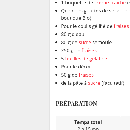
1 briquette de
crème fraîche
e
Quelques gouttes de sirop de
boutique Bio)
Pour le coulis gélifié de
fraises
80 g d'eau
80 g de
sucre
semoule
250 g de
fraises
5
feuilles de gélatine
Pour le décor :
50 g de
fraises
de la pâte à
sucre
(facultatif)
PRÉPARATION
Temps total
2 h 15 mn