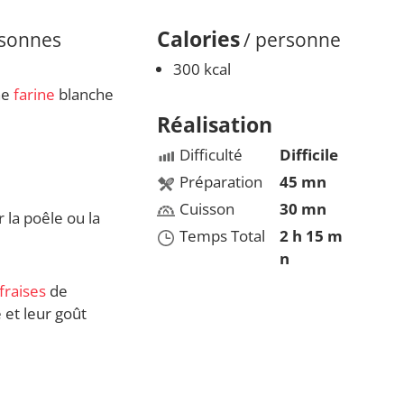
Calories
rsonnes
/ personne
300 kcal
ne
farine
blanche
Réalisation
Difficulté
Difficile
Préparation
45 mn
Cuisson
30 mn
 la poêle ou la
Temps Total
2 h 15 m
n
fraises
de
e et leur goût