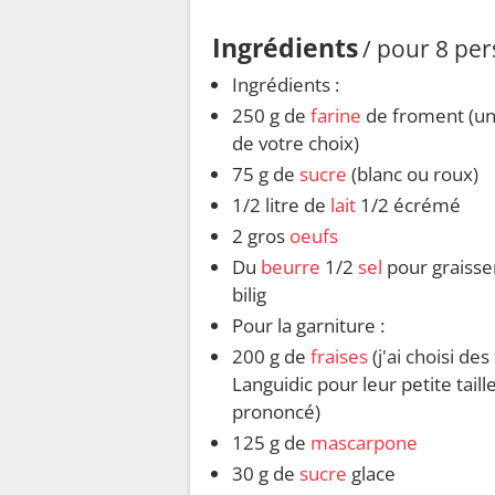
Ingrédients
/ pour 8 pe
Ingrédients :
250 g de
farine
de froment (u
de votre choix)
75 g de
sucre
(blanc ou roux)
1/2 litre de
lait
1/2 écrémé
2 gros
oeufs
Du
beurre
1/2
sel
pour graisser
bilig
Pour la garniture :
200 g de
fraises
(j'ai choisi des
Languidic pour leur petite taill
prononcé)
125 g de
mascarpone
30 g de
sucre
glace