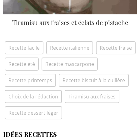
Tiramisu aux fraises et éclats de pistache
Recette facile
Recette italienne
Recette fraise
Recette été
Recette mascarpone
Recette printemps
Recette biscuit à la cuillère
Choix de la rédaction
Tiramisu aux fraises
Recette dessert léger
IDÉES RECETTES