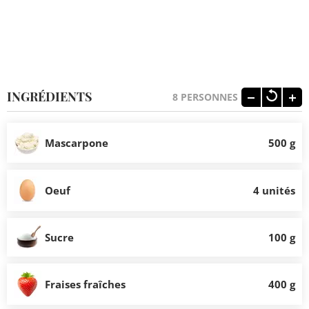
INGRÉDIENTS
8
PERSONNES
Mascarpone
500 g
Oeuf
4 unités
Sucre
100 g
Fraises fraîches
400 g