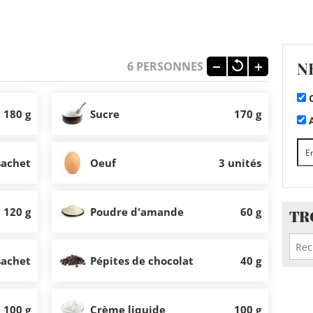
N
6
PERSONNES
C
180 g
Sucre
170 g
A
sachet
Oeuf
3 unités
120 g
Poudre d'amande
60 g
TR
sachet
Pépites de chocolat
40 g
100 g
Crème liquide
100 g