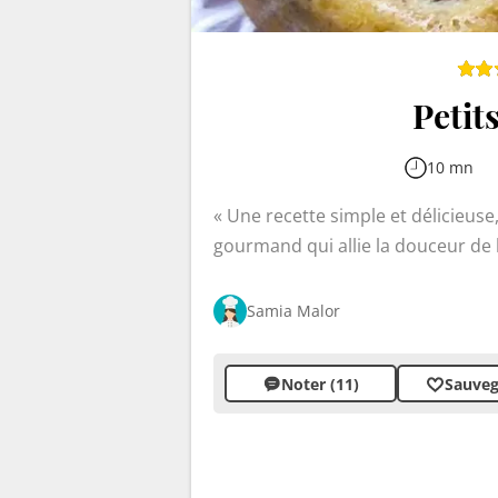
Petit
10 mn
Une recette simple et délicieuse
gourmand qui allie la douceur de l
moelleuse et leur apparence marbr
papilles. Faciles à réaliser, ils s
Samia Malor
beauté avec une ganache au choco
Noter (11)
Sauveg