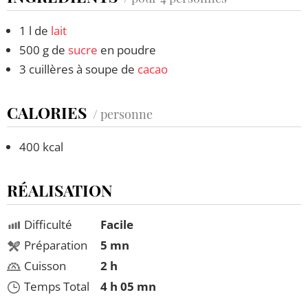
1 l de
lait
500 g de
sucre
en poudre
3 cuillères à soupe de
cacao
CALORIES
/ personne
400 kcal
RÉALISATION
Difficulté
Facile
Préparation
5 mn
Cuisson
2 h
Temps Total
4 h 05 mn