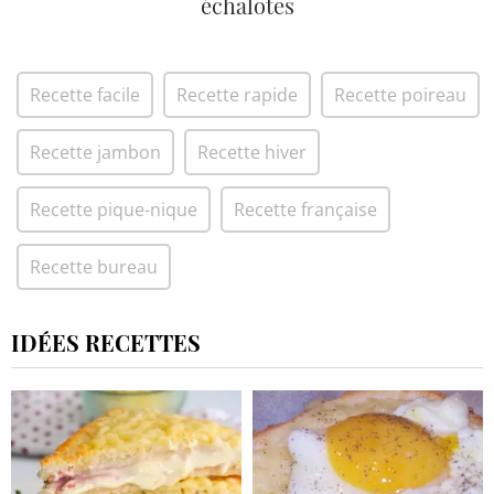
échalotes
Recette facile
Recette rapide
Recette poireau
Recette jambon
Recette hiver
Recette pique-nique
Recette française
Recette bureau
IDÉES RECETTES