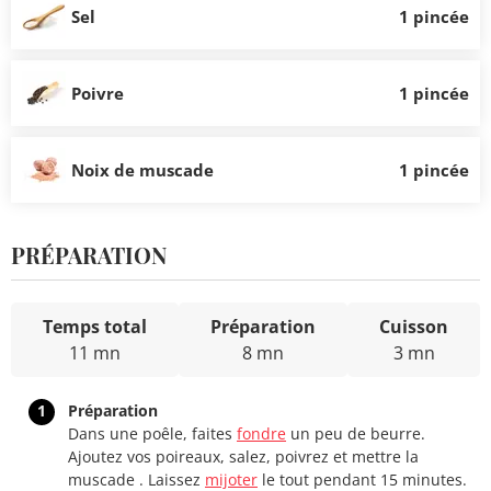
Sel
1 pincée
Poivre
1 pincée
Noix de muscade
1 pincée
PRÉPARATION
Temps total
Préparation
Cuisson
11 mn
8 mn
3 mn
1
Préparation
Dans une poêle, faites
fondre
un peu de beurre.
Ajoutez vos poireaux, salez, poivrez et mettre la
muscade . Laissez
mijoter
le tout pendant 15 minutes.