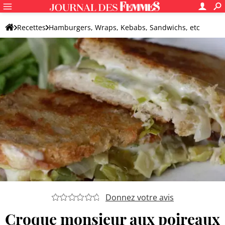
Recettes
Hamburgers, Wraps, Kebabs, Sandwichs, etc
Croque-monsieur
Croque monsieur original
Donnez votre avis
Croque monsieur aux poireaux