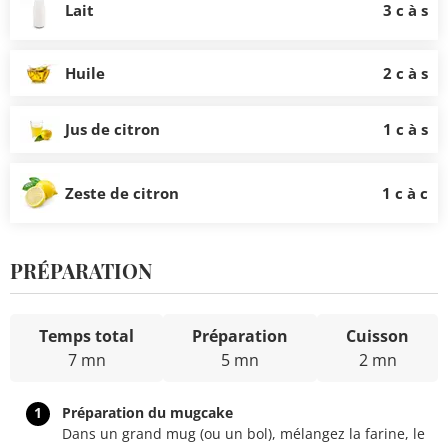
Lait
3 c à s
Huile
2 c à s
Jus de citron
1 c à s
Zeste de citron
1 c à c
PRÉPARATION
Temps total
Préparation
Cuisson
7 mn
5 mn
2 mn
1
Préparation du mugcake
Dans un grand mug (ou un bol), mélangez la farine, le