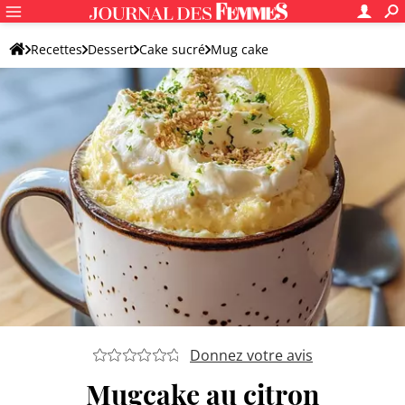
Recettes
Dessert
Cake sucré
Mug cake
Donnez votre avis
Mugcake au citron