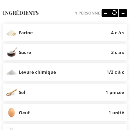
INGRÉDIENTS
1
PERSONNE
Farine
4 c à s
Sucre
3 c à s
Levure chimique
1/2 c à c
Sel
1 pincée
Oeuf
1 unité