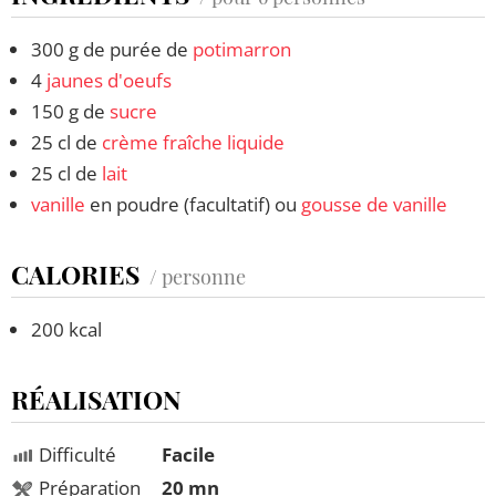
300 g de purée de
potimarron
4
jaunes d'oeufs
150 g de
sucre
25 cl de
crème fraîche liquide
25 cl de
lait
vanille
en poudre (facultatif) ou
gousse de vanille
CALORIES
/ personne
200 kcal
RÉALISATION
Difficulté
Facile
Préparation
20 mn