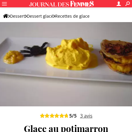
Dessert
Dessert glacé
Recettes de glace
Autres glace et sorbet maison
5
/5
3
avis
Glace au potimarron